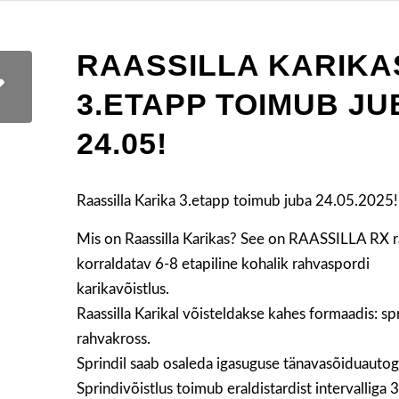
RAASSILLA KARIKA
3.ETAPP TOIMUB JU
24.05!
Raassilla Karika 3.etapp toimub juba 24.05.2025!
Mis on Raassilla Karikas? See on RAASSILLA RX r
korraldatav 6-8 etapiline kohalik rahvaspordi
karikavõistlus.
Raassilla Karikal võisteldakse kahes formaadis: spr
rahvakross.
Sprindil saab osaleda igasuguse tänavasõiduautog
Sprindivõistlus toimub eraldistardist intervalliga 3