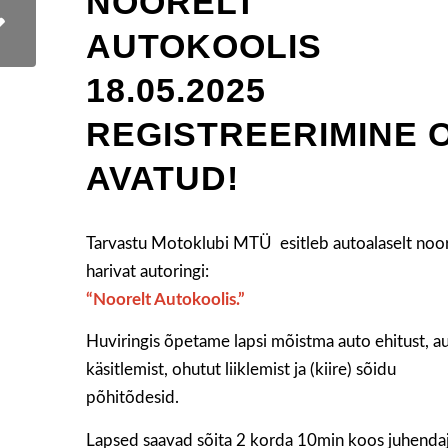
NOORELT
AUTOKOOLIS
18.05.2025
REGISTREERIMINE 
AVATUD!
Tarvastu Motoklubi MTÜ esitleb autoalaselt noor
harivat autoringi:
“Noorelt Autokoolis.”
Huviringis õpetame lapsi mõistma auto ehitust, a
käsitlemist, ohutut liiklemist ja (kiire) sõidu
põhitõdesid.
Lapsed saavad sõita 2 korda 10min koos juhenda