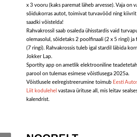
x 3 vooru (kaks paremat läheb arvesse). Vaja on v
sõidukorras autot, toimivat turvavööd ning kiivrit 
saadki võistelda!
Rahvakrossil saab osaleda ühisstardis vaid turvap
olemasolul, sõidetaks 2 poolfinaali (2 x 5 ringi) ja 
(7 ringi). Rahvakrossis tuleb igal stardil läbida kor
Jokker Lap.
Sportity app on ametlik elektrooniline teadetetah
parool on tulemas esimese võistlusega 2025a.
Võistlusele eelregistreerumine toimub
Eesti Auto
Liit kodulehel
vastava ürituse all, mis leitav sealse
kalendrist.