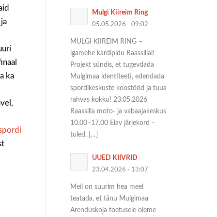
aid
Mulgi Kiireim Ring
ja
05.05.2026 - 09:02
MULGI KIIREIM RING –
uuri
igamehe kardipidu Raassillal!
finaal
Projekt sündis, et tugevdada
ra ka
Mulgimaa identiteeti, edendada
spordikeskuste koostööd ja tuua
rahvas kokku! 23.05.2026
vel,
Raassilla moto- ja vabaajakeskus
10.00–17.00 Elav järjekord –
spordi
tuled, […]
st
UUED KIIVRID
23.04.2026 - 13:07
Meil on suurim hea meel
teatada, et tänu Mulgimaa
Arenduskoja toetusele oleme