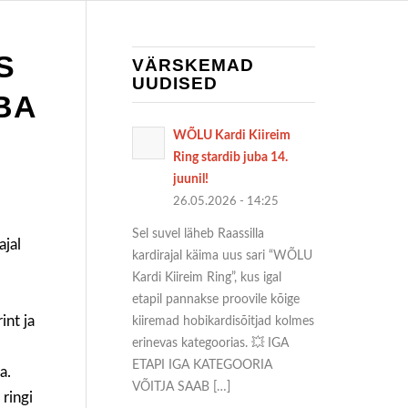
S
VÄRSKEMAD
UUDISED
BA
WÕLU Kardi Kiireim
Ring stardib juba 14.
juunil!
26.05.2026 - 14:25
Sel suvel läheb Raassilla
ajal
kardirajal käima uus sari “WÕLU
Kardi Kiireim Ring”, kus igal
etapil pannakse proovile kõige
int ja
kiiremad hobikardisõitjad kolmes
erinevas kategoorias. 💥 IGA
ETAPI IGA KATEGOORIA
a.
VÕITJA SAAB […]
 ringi