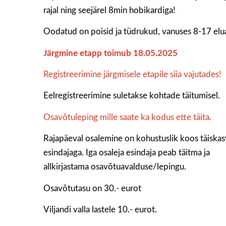
rajal ning seejärel 8min hobikardiga!
Oodatud on poisid ja tüdrukud, vanuses 8-17 elua
Järgmine etapp toimub 18.05.2025
Registreerimine järgmisele etapile siia vajutades!
Eelregistreerimine suletakse kohtade täitumisel.
Osavõtuleping mille saate ka kodus ette täita.
Rajapäeval osalemine on kohustuslik koos täiska
esindajaga. Iga osaleja esindaja peab täitma ja
allkirjastama osavõtuavalduse/lepingu.
Osavõtutasu on 30.- eurot
Viljandi valla lastele 10.- eurot.