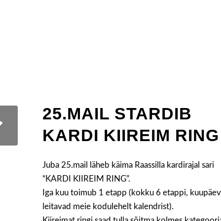
25.MAIL STARDIB
KARDI KIIREIM RING
Juba 25.mail läheb käima Raassilla kardirajal sari
“KARDI KIIREIM RING”.
Iga kuu toimub 1 etapp (kokku 6 etappi, kuupäe
leitavad meie kodulehelt kalendrist).
Kiireimat ringi saad tulla sõitma kolmes kategoori