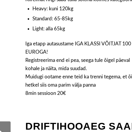
Heavy: kuni 120kg
Standard: 65-85kg
Light: alla 65kg
Iga etapp autasustame IGA KLASSI VÕITJAT 100
EUROGA!
Registreerima end ei pea, seega tule õigel päeval
kohale ja näita, mida suudad.
Muidugi ootame enne teid ka trenni tegema, et õ
hetkel siis oma parim välja panna
8min sessioon 20€
DRIFTIHOOAEG SA