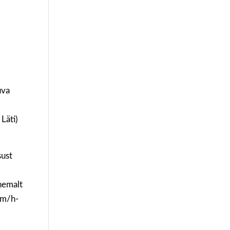
L
uva
 Läti)
sust
ähemalt
 km/h-