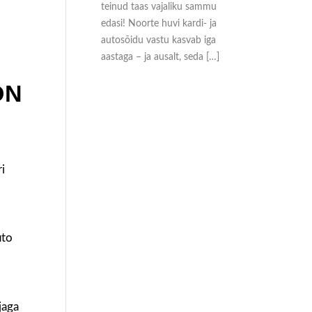
teinud taas vajaliku sammu
edasi! Noorte huvi kardi- ja
autosõidu vastu kasvab iga
aastaga – ja ausalt, seda […]
ON
i
uto
jaga