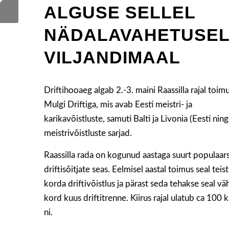
ALGUSE SELLEL
NÄDALAVAHETUSE
VILJANDIMAAL
Driftihooaeg algab 2.-3. maini Raassilla rajal toim
Mulgi Driftiga, mis avab Eesti meistri- ja
karikavõistluste, samuti Balti ja Livonia (Eesti ning
meistrivõistluste sarjad.
Raassilla rada on kogunud aastaga suurt populaar
driftisõitjate seas. Eelmisel aastal toimus seal teist
korda driftivõistlus ja pärast seda tehakse seal v
kord kuus driftitrenne. Kiirus rajal ulatub ca 100
ni.