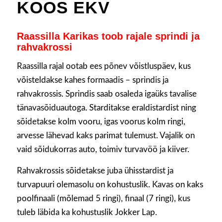
KOOS EKV
Raassilla Karikas toob rajale sprindi ja
rahvakrossi
Raassilla rajal ootab ees põnev võistluspäev, kus
võisteldakse kahes formaadis – sprindis ja
rahvakrossis. Sprindis saab osaleda igaüks tavalise
tänavasõiduautoga. Starditakse eraldistardist ning
sõidetakse kolm vooru, igas voorus kolm ringi,
arvesse lähevad kaks parimat tulemust. Vajalik on
vaid sõidukorras auto, toimiv turvavöö ja kiiver.
Rahvakrossis sõidetakse juba ühisstardist ja
turvapuuri olemasolu on kohustuslik. Kavas on kaks
poolfinaali (mõlemad 5 ringi), finaal (7 ringi), kus
tuleb läbida ka kohustuslik Jokker Lap.