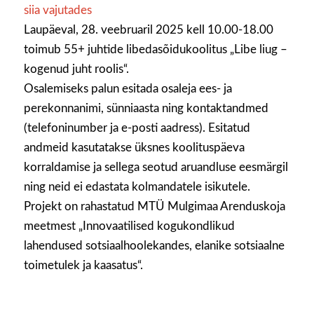
siia vajutades
Laupäeval, 28. veebruaril 2025 kell 10.00-18.00
toimub 55+ juhtide libedasõidukoolitus „Libe liug –
kogenud juht roolis“.
Osalemiseks palun esitada osaleja ees- ja
perekonnanimi, sünniaasta ning kontaktandmed
(telefoninumber ja e-posti aadress). Esitatud
andmeid kasutatakse üksnes koolituspäeva
korraldamise ja sellega seotud aruandluse eesmärgil
ning neid ei edastata kolmandatele isikutele.
Projekt on rahastatud MTÜ Mulgimaa Arenduskoja
meetmest „Innovaatilised kogukondlikud
lahendused sotsiaalhoolekandes, elanike sotsiaalne
toimetulek ja kaasatus“.