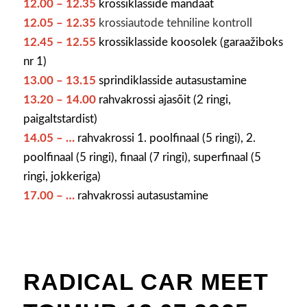
12.00 – 12.35
krossiklasside mandaat
12.05 – 12.35
krossiautode tehniline kontroll
12.45 – 12.55
krossiklasside koosolek (garaažiboks
nr 1)
13.00 – 13.15
sprindiklasside autasustamine
13.20 – 14.00
rahvakrossi ajasõit (2 ringi,
paigaltstardist)
14.05 – …
rahvakrossi 1. poolfinaal (5 ringi), 2.
poolfinaal (5 ringi), finaal (7 ringi), superfinaal (5
ringi, jokkeriga)
17.00 – …
rahvakrossi autasustamine
RADICAL CAR MEET