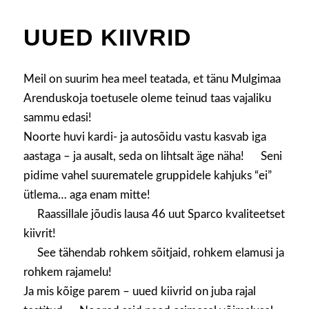
UUED KIIVRID
Meil on suurim hea meel teatada, et tänu Mulgimaa
Arenduskoja toetusele oleme teinud taas vajaliku
sammu edasi!
Noorte huvi kardi- ja autosõidu vastu kasvab iga
aastaga – ja ausalt, seda on lihtsalt äge näha!
Seni
pidime vahel suurematele gruppidele kahjuks “ei”
ütlema… aga enam mitte!
Raassillale jõudis lausa 46 uut Sparco kvaliteetset
kiivrit!
See tähendab rohkem sõitjaid, rohkem elamusi ja
rohkem rajamelu!
Ja mis kõige parem – uued kiivrid on juba rajal