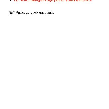
DJ MACi mängib kogu päeva vältel muusikat
NB! Ajakava võib muutuda