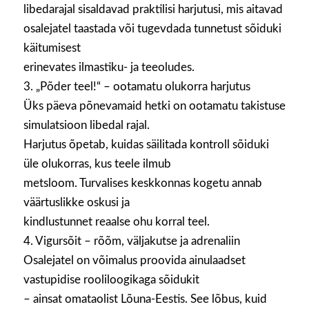
libedarajal sisaldavad praktilisi harjutusi, mis aitavad
osalejatel taastada või tugevdada tunnetust sõiduki
käitumisest
erinevates ilmastiku- ja teeoludes.
3. „Põder teel!“ – ootamatu olukorra harjutus
Üks päeva põnevamaid hetki on ootamatu takistuse
simulatsioon libedal rajal.
Harjutus õpetab, kuidas säilitada kontroll sõiduki
üle olukorras, kus teele ilmub
metsloom. Turvalises keskkonnas kogetu annab
väärtuslikke oskusi ja
kindlustunnet reaalse ohu korral teel.
4. Vigursõit – rõõm, väljakutse ja adrenaliin
Osalejatel on võimalus proovida ainulaadset
vastupidise rooliloogikaga sõidukit
– ainsat omataolist Lõuna-Eestis. See lõbus, kuid