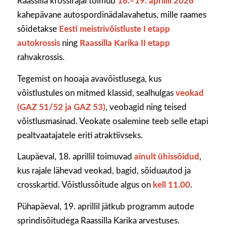
Raassilla krossirajal toimub
18.–19. aprillil 2026
kahepävane autospordinädalavahetus, mille raames
sõidetakse
Eesti meistrivõistluste I etapp
autokrossis
ning
Raassilla Karika II etapp
rahvakrossis.
Tegemist on hooaja avavõistlusega, kus
võistlustules on mitmed klassid, sealhulgas
veokad
(GAZ 51/52 ja GAZ 53)
, veobagid ning teised
võistlusmasinad. Veokate osalemine teeb selle etapi
pealtvaatajatele eriti atraktiivseks.
Laupäeval, 18. aprillil toimuvad
ainult ühissõidud
,
kus rajale lähevad veokad, bagid, sõiduautod ja
crosskartid. Võistlussõitude algus on
kell 11.00
.
Pühapäeval, 19. aprillil jätkub programm autode
sprindisõitudega Raassilla Karika arvestuses.