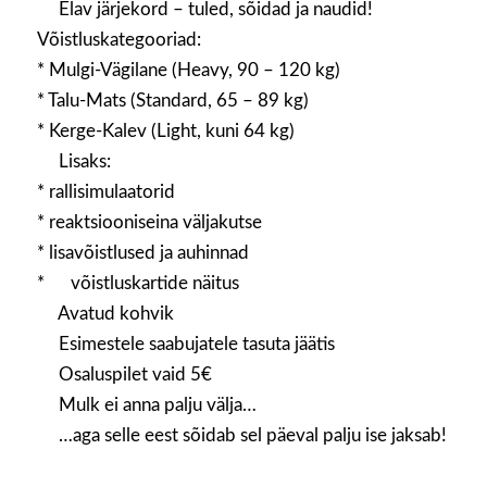
Elav järjekord – tuled, sõidad ja naudid!
Võistluskategooriad:
* Mulgi-Vägilane (Heavy, 90 – 120 kg)
* Talu-Mats (Standard, 65 – 89 kg)
* Kerge-Kalev (Light, kuni 64 kg)
Lisaks:
* rallisimulaatorid
* reaktsiooniseina väljakutse
* lisavõistlused ja auhinnad
*
võistluskartide näitus
Avatud kohvik
Esimestele saabujatele tasuta jäätis
Osaluspilet vaid 5€
Mulk ei anna palju välja…
…aga selle eest sõidab sel päeval palju ise jaksab!