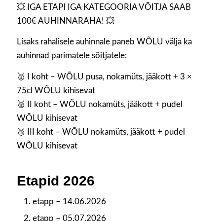
💥 IGA ETAPI IGA KATEGOORIA VÕITJA SAAB
100€ AUHINNARAHA! 💥
Lisaks rahalisele auhinnale paneb WÕLU välja ka
auhinnad parimatele sõitjatele:
🥇 I koht – WÕLU pusa, nokamüts, jääkott + 3 ×
75cl WÕLU kihisevat
🥈 II koht – WÕLU nokamüts, jääkott + pudel
WÕLU kihisevat
🥉 III koht – WÕLU nokamüts, jääkott + pudel
WÕLU kihisevat
Etapid 2026
etapp – 14.06.2026
etapp – 05.07.2026