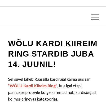
WÕLU KARDI KIIREIM
RING STARDIB JUBA
14. JUUNIL!
Sel suvel läheb Raassilla kardirajal käima uus sari
“WÕLU Kardi Kiireim Ring”
, kus igal etapil
pannakse proovile kõige kiiremad hobikardisõitjad
kolmes erinevas kategoorias.