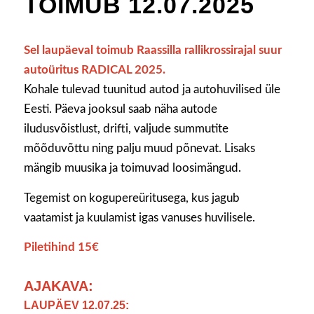
TOIMUB 12.07.2025
Sel laupäeval toimub Raassilla rallikrossirajal suur
autoüritus RADICAL 2025.
Kohale tulevad tuunitud autod ja autohuvilised üle
Eesti. Päeva jooksul saab näha autode
iludusvõistlust, drifti, valjude summutite
mõõduvõttu ning palju muud põnevat. Lisaks
mängib muusika ja toimuvad loosimängud.
Tegemist on kogupereüritusega, kus jagub
vaatamist ja kuulamist igas vanuses huvilisele.
Piletihind 15€
AJAKAVA:
LAUPÄEV 12.07.25: