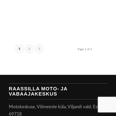
1
2
3
Page 1 of 3
RAASSILLA MOTO- JA
VABAAJAKESKUS
Motokeskuse, Vilimeeste küla, Viljandi vald, Estonia
69718