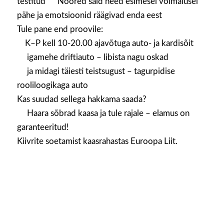
testitud
Noored said need esimesel võimalusel
pähe ja emotsioonid räägivad enda eest
Tule pane end proovile:
K–P kell 10-20.00 ajavõtuga auto- ja kardisõit
igamehe driftiauto – libista nagu oskad
ja midagi täiesti teistsugust – tagurpidise
rooliloogikaga auto
Kas suudad sellega hakkama saada?
Haara sõbrad kaasa ja tule rajale – elamus on
garanteeritud!
Kiivrite soetamist kaasrahastas Euroopa Liit.