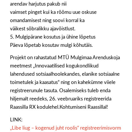
arendav harjutus pakub nii
vaimset pinget kui ka rõõmu uue oskuse
omandamisest ning soovi korral ka
väikest sõbralikku ajavõistlust.
5. Mulgipärane kosutus ja ühine lõpetus
Päeva lõpetab kosutav mulgi kõhutäis.
Projekt on rahastatud MTÜ Mulgimaa Arenduskoja
meetmest „Innovaatilised kogukondlikud
lahendused sotsiaalhoolekandes, elanike sotsiaalne
toimetulek ja kaasatus“ ning on kahekümne viiele
registreerunule tasuta. Osalemiseks tuleb enda
hiljemalt reedeks, 26. veebruariks registreerida
Raassilla RX kodulehel.Kohtumiseni Raassillal!
LINK:
„Libe liug – kogenud juht roolis“ registreerimisvorm