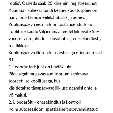
roolis“. Osaleda saab 25 kiiremini registreerunut.
Kuus kuni kaheksa tundi kestev koolituspäev on
hariv, praktiline, meelelahutuslik ja põnev.
Koolituspäeva eesmärk on tõsta uuenduskiku
koolituse kaudu Viljandimaa teedel liiklevate 55+
vanuses autojuhtide liiklusohutust, enesekindlust ja
teadlikkust.
Koolituspäeva ülesehitus (kestusega orienteeruvalt
8 h):
1. Teooria: tark juht on teadlik juht
Päev algab mugavas auditooriumis toimuva
teoreetilise koolitusega, kus
käsitletakse tänapäevase liikluse peamisi ohte ja
võimalusi.
2. Libedasõit – enesekindlus ja kontroll
Kolm autosessiooni spetsiaalselt ettevalmistatud