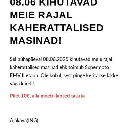
08.06 KIHUTAVAD
MEIE RAJAL
KAHERATTALISED
MASINAD!
Sel pühapäeval 08.06.2025 kihutavad meie rajal
kaherattalised masinad ehk toimub Supermoto
EMV II etapp. Ole kohal, sest pinge keritakse lakke
väga kiirelt!
Pilet 10€, alla meetri lapsed tasuta
Ajakava(ING):