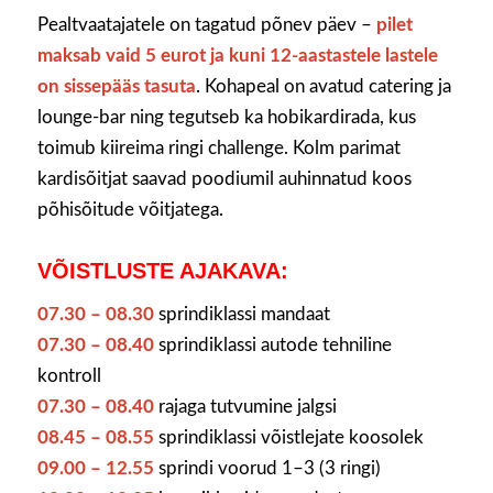
Pealtvaatajatele on tagatud põnev päev –
pilet
maksab vaid 5 eurot ja kuni 12-aastastele lastele
on sissepääs tasuta
. Kohapeal on avatud catering ja
lounge-bar ning tegutseb ka hobikardirada, kus
toimub kiireima ringi challenge. Kolm parimat
kardisõitjat saavad poodiumil auhinnatud koos
põhisõitude võitjatega.
VÕISTLUSTE AJAKAVA:
07.30 – 08.30
sprindiklassi mandaat
07.30 – 08.40
sprindiklassi autode tehniline
kontroll
07.30 – 08.40
rajaga tutvumine jalgsi
08.45 – 08.55
sprindiklassi võistlejate koosolek
09.00 – 12.55
sprindi voorud 1–3 (3 ringi)