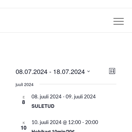
Views
08.07.2024
 - 
18.07.2024
Event
Nimekirja
Views
Navig
vaade
Select
Naviga
juuli 2024
date.
08. juuli 2024
-
09. juuli 2024
E
8
SULETUD
10. juuli 2024 @ 12:00
-
20:00
K
10
Hobikart 10min/20€