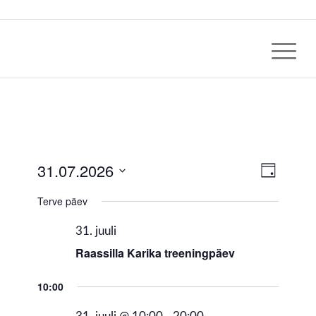
Views
31.07.2026
Event
Päeva
Views
Navig
vaade
Select
Naviga
Terve päev
date.
31. juuli
Raassilla Karika treeningpäev
10:00