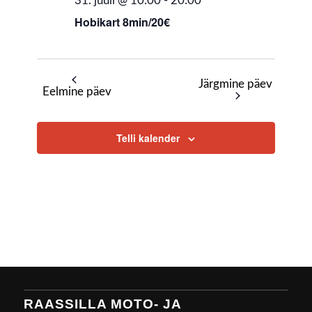
31. juuli @ 10:00
-
20:00
Hobikart 8min/20€
Järgmine päev
Eelmine päev
Telli kalender
RAASSILLA MOTO- JA