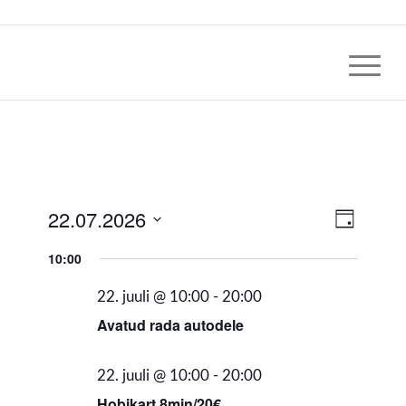
Views
22.07.2026
Event
Päeva
Views
Navig
vaade
Select
Naviga
10:00
date.
22. juuli @ 10:00
-
20:00
Avatud rada autodele
22. juuli @ 10:00
-
20:00
Hobikart 8min/20€