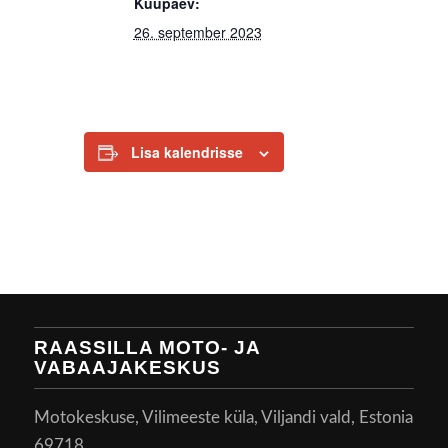
Kuupäev:
26. september 2023
Lisa kalendrisse
RAASSILLA MOTO- JA
VABAAJAKESKUS
Motokeskuse, Vilimeeste küla, Viljandi vald, Estonia
69718