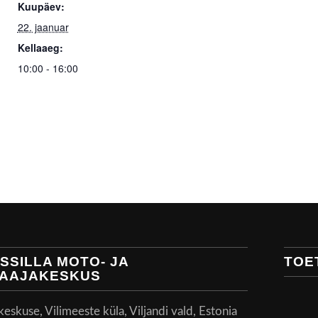
Kuupäev:
22. jaanuar
Kellaaeg:
10:00 - 16:00
SSILLA MOTO- JA
TOE
AAJAKESKUS
skuse, Vilimeeste küla, Viljandi vald, Estonia