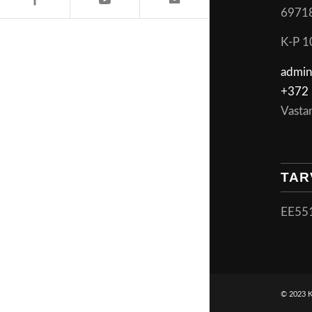
6971
K-P 1
admin
+372 
Vasta
TAR
EE55
© 2023 