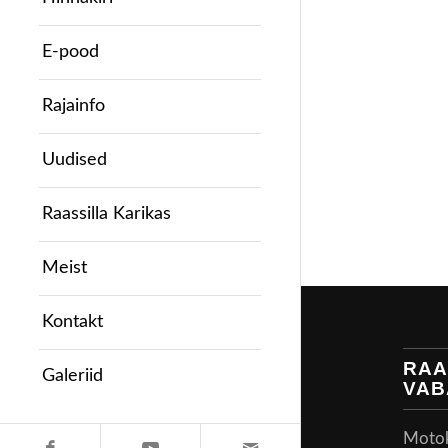
E-pood
Rajainfo
Uudised
Raassilla Karikas
Meist
Kontakt
RAA
Galeriid
VAB
Motoke