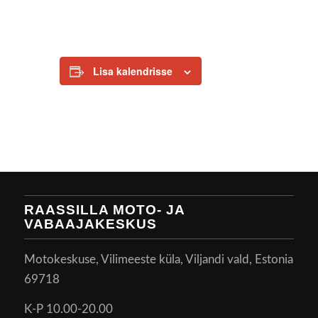
Lisa kalendrisse
RAASSILLA MOTO- JA
VABAAJAKESKUS
Motokeskuse, Vilimeeste küla, Viljandi vald, Estonia
69718
K-P 10.00-20.00