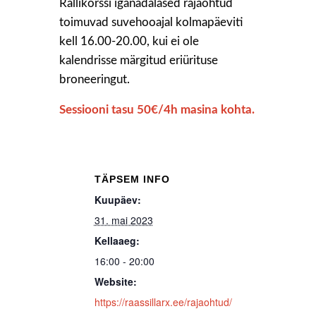
Rallikorssi iganädalased rajaõhtud
toimuvad suvehooajal kolmapäeviti
kell 16.00-20.00, kui ei ole
kalendrisse märgitud eriürituse
broneeringut.
Sessiooni tasu 50€/4h masina kohta.
TÄPSEM INFO
Kuupäev:
31. mai 2023
Kellaaeg:
16:00 - 20:00
Website:
https://raassillarx.ee/rajaohtud/