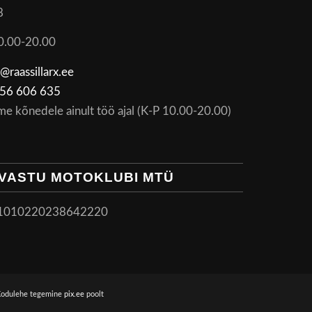
8
0.00-20.00
@raassillarx.ee
56 606 635
me kõnedele ainult töö ajal (K-P 10.00-20.00)
VASTU MOTOKLUBI MTÜ
1010220238642220
Kodulehe tegemine
pix.ee
poolt