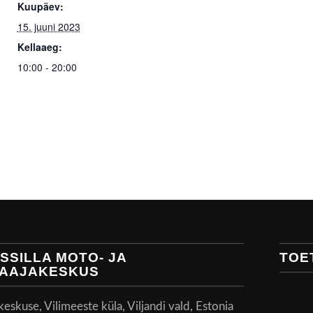
Kuupäev:
15. juuni 2023
Kellaaeg:
10:00 - 20:00
SSILLA MOTO- JA
TOE
AAJAKESKUS
skuse, Vilimeeste küla, Viljandi vald, Estonia