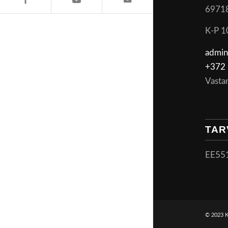
6971
K-P 1
admin
+372 
Vasta
TAR
EE55
© 2023 