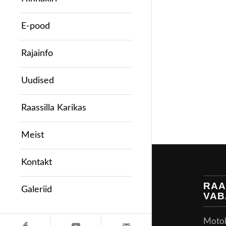
E-pood
Rajainfo
Uudised
Raassilla Karikas
Meist
Kontakt
RAA
Galeriid
VAB
Motoke