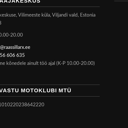
AAJAKESKUS
skuse, Vilimeeste küla, Viljandi vald, Estonia
8
0.00-20.00
@raassillarx.ee
56 606 635
me kõnedele ainult töö ajal (K-P 10.00-20.00)
VASTU MOTOKLUBI MTÜ
1010220238642220