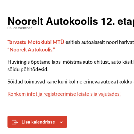
Noorelt Autokoolis 12. et
06. detsember
Tarvastu Motoklubi MTÜ
esitleb autoalaselt noori harivat
“Noorelt Autokoolis.”
Huviringis õpetame lapsi mõistma auto ehitust, auto käsitlem
sõidu põhitõdesid.
Sõidud toimuvad kahe kuni kolme erineva autoga (kokku 3
Rohkem infot ja registreerimise leiate siia vajutades!
Lisa kalendrisse