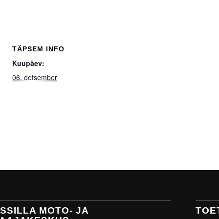
TÄPSEM INFO
Kuupäev:
06. detsember
SSILLA MOTO- JA
TOE