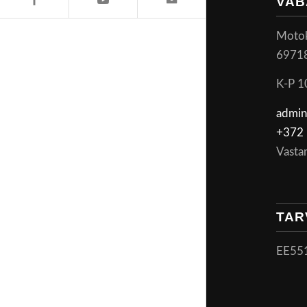
VAB
Motoke
6971
K-P 1
admin
+372 
Vasta
TAR
EE55