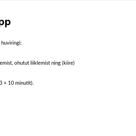
app
 huviringi:
ist, ohutut liiklemist ning (kiire)
 × 10 minutit).