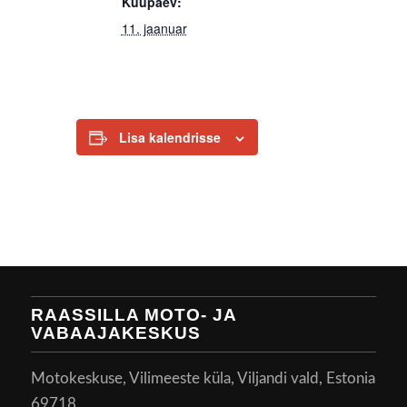
Kuupäev:
11. jaanuar
Lisa kalendrisse
RAASSILLA MOTO- JA
VABAAJAKESKUS
Motokeskuse, Vilimeeste küla, Viljandi vald, Estonia
69718