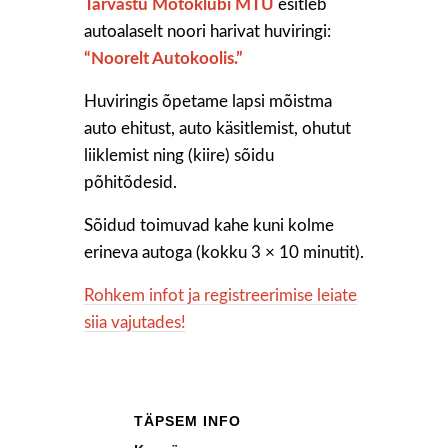
Tarvastu Motoklubi MTÜ
esitleb
autoalaselt noori harivat huviringi:
“Noorelt Autokoolis.”
Huviringis õpetame lapsi mõistma
auto ehitust, auto käsitlemist, ohutut
liiklemist ning (kiire) sõidu
põhitõdesid.
Sõidud toimuvad kahe kuni kolme
erineva autoga (kokku 3 × 10 minutit).
Rohkem infot ja registreerimise leiate
siia vajutades!
TÄPSEM INFO