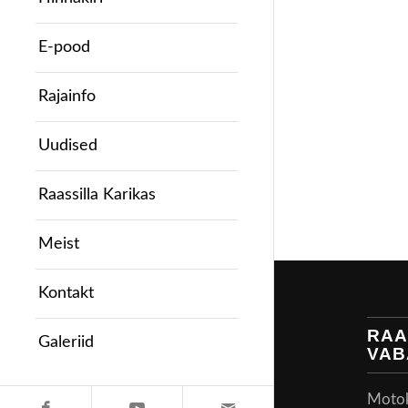
E-pood
Rajainfo
Uudised
Raassilla Karikas
Meist
Kontakt
RAA
Galeriid
VAB
Motoke