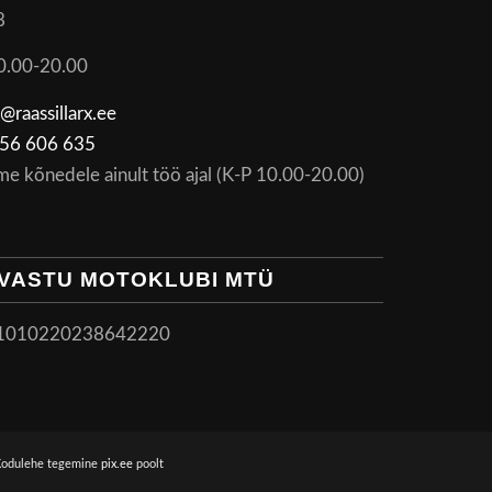
8
0.00-20.00
@raassillarx.ee
56 606 635
me kõnedele ainult töö ajal (K-P 10.00-20.00)
VASTU MOTOKLUBI MTÜ
1010220238642220
Kodulehe tegemine
pix.ee
poolt