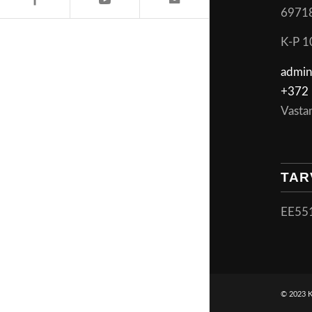
6971
K-P 1
admin
+372 
Vasta
TAR
EE55
© 2023 