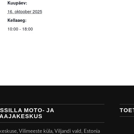
Kuupäev:
16. oktoober 2025
Kellaaeg:
10:00 - 18:00
SSILLA MOTO- JA
TOE
AAJAKESKUS
skuse, Vilimeeste küla, Viljandi vald, Estonia