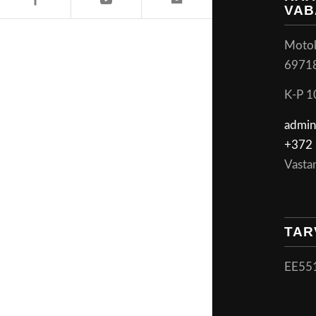
VAB
Motoke
6971
K-P 1
admin
+372 
Vasta
TAR
EE55