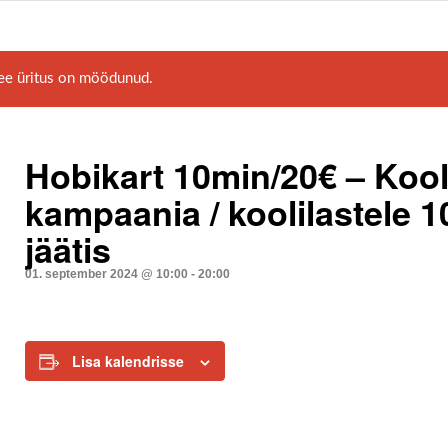
ee üritus on möödunud.
Hobikart 10min/20€ – Kool
kampaania / koolilastele 1
jäätis
01. september 2024 @ 10:00
-
20:00
Lisa kalendrisse