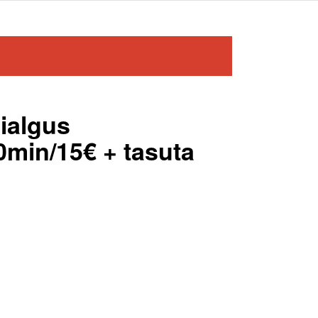
ialgus
0min/15€ + tasuta