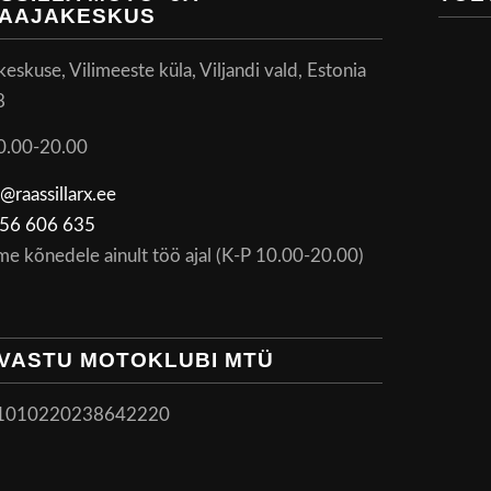
AAJAKESKUS
skuse, Vilimeeste küla, Viljandi vald, Estonia
8
0.00-20.00
@raassillarx.ee
56 606 635
me kõnedele ainult töö ajal (K-P 10.00-20.00)
VASTU MOTOKLUBI MTÜ
1010220238642220