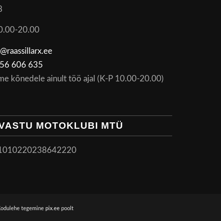
8
0.00-20.00
@raassillarx.ee
56 606 635
me kõnedele ainult töö ajal (K-P 10.00-20.00)
VASTU MOTOKLUBI MTÜ
1010220238642220
Kodulehe tegemine
pix.ee
poolt