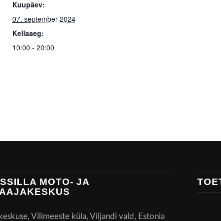
Kuupäev:
07. september 2024
Kellaaeg:
10:00 - 20:00
SSILLA MOTO- JA
TOE
AAJAKESKUS
skuse, Vilimeeste küla, Viljandi vald, Estonia