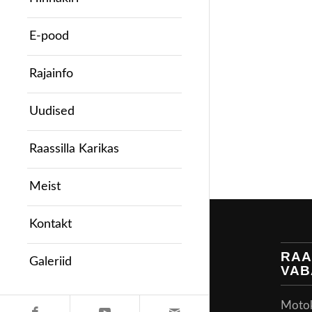
E-pood
Rajainfo
Uudised
Raassilla Karikas
Meist
Kontakt
RAA
Galeriid
VAB
Motoke