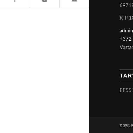
6971
K-P 1
admin
+372 
Vasta
TAR
EE55
© 2023 