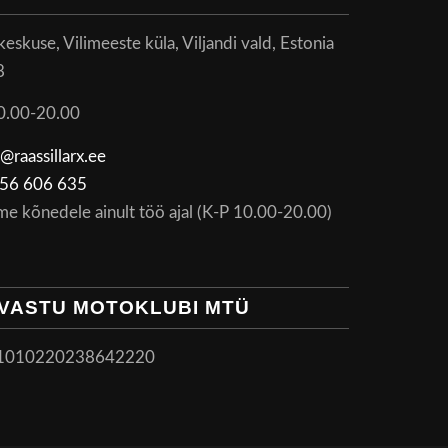
skuse, Vilimeeste küla, Viljandi vald, Estonia
8
0.00-20.00
@raassillarx.ee
56 606 635
me kõnedele ainult töö ajal (K-P 10.00-20.00)
VASTU MOTOKLUBI MTÜ
1010220238642220