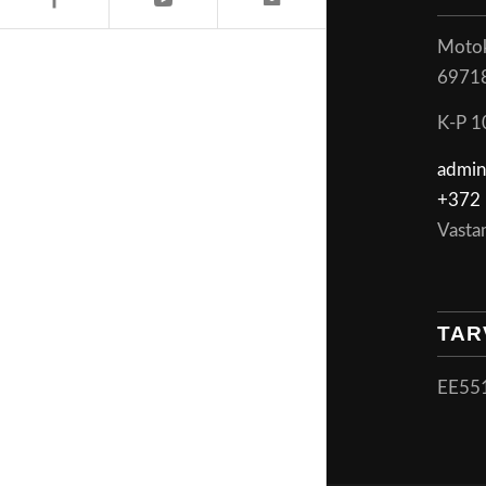
Motoke
6971
K-P 1
admin
+372 
Vasta
TAR
EE55