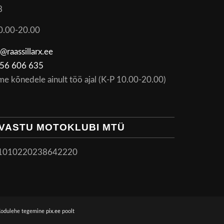
8
0.00-20.00
@raassillarx.ee
56 606 635
me kõnedele ainult töö ajal (K-P 10.00-20.00)
VASTU MOTOKLUBI MTÜ
1010220238642220
Kodulehe tegemine
pix.ee
poolt