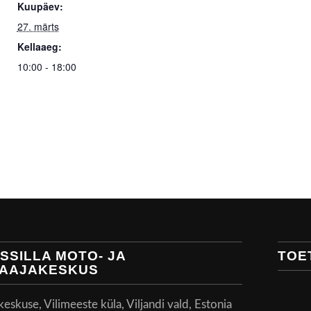
Kuupäev:
27. märts
Kellaaeg:
10:00 - 18:00
SSILLA MOTO- JA
TOE
AAJAKESKUS
skuse, Vilimeeste küla, Viljandi vald, Estonia