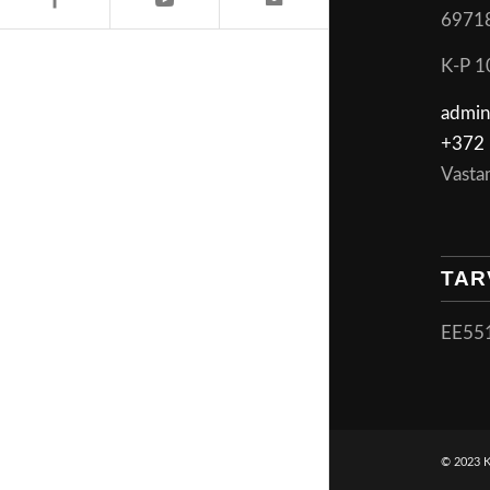
6971
K-P 1
admin
+372 
Vasta
TAR
EE55
© 2023 