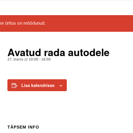
ee üritus on möödunud.
Avatud rada autodele
27. märts @ 10:00
-
18:00
Lisa kalendrisse
TÄPSEM INFO