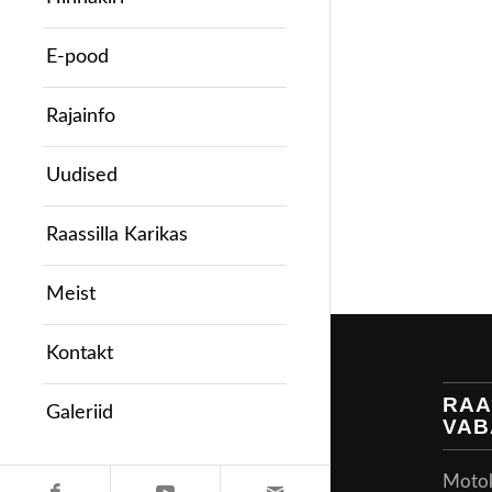
E-pood
Rajainfo
Uudised
Raassilla Karikas
Meist
Kontakt
RAA
Galeriid
VAB
Motoke