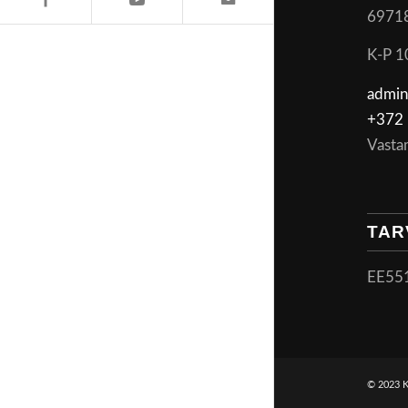
6971
K-P 1
admin
+372 
Vasta
TAR
EE55
© 2023 