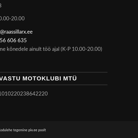
8
0.00-20.00
@raassillarx.ee
56 606 635
me kõnedele ainult töö ajal (K-P 10.00-20.00)
VASTU MOTOKLUBI MTÜ
1010220238642220
Kodulehe tegemine
pix.ee
poolt