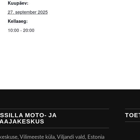
Kuupäev:
27. september 2025
Kellaaeg:
10:00 - 20:00
SSILLA MOTO- JA
TOE
AAJAKESKUS
skuse, Vilimeeste küla, Viljandi vald, Estonia