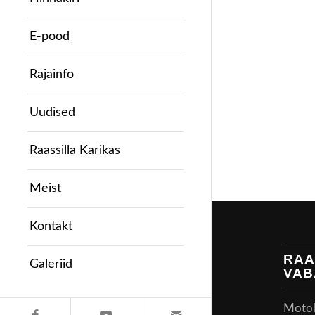
E-pood
Rajainfo
Uudised
Raassilla Karikas
Meist
Kontakt
RAA
Galeriid
VAB
Motoke