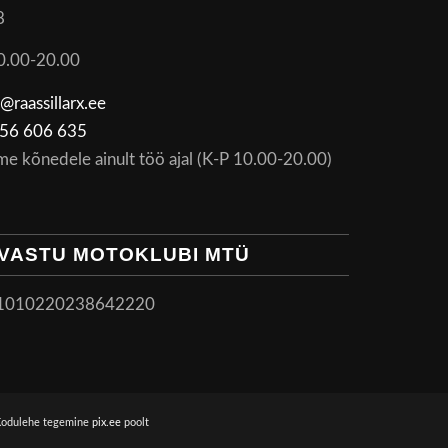
8
0.00-20.00
@raassillarx.ee
56 606 635
me kõnedele ainult töö ajal (K-P 10.00-20.00)
VASTU MOTOKLUBI MTÜ
1010220238642220
Kodulehe tegemine
pix.ee
poolt