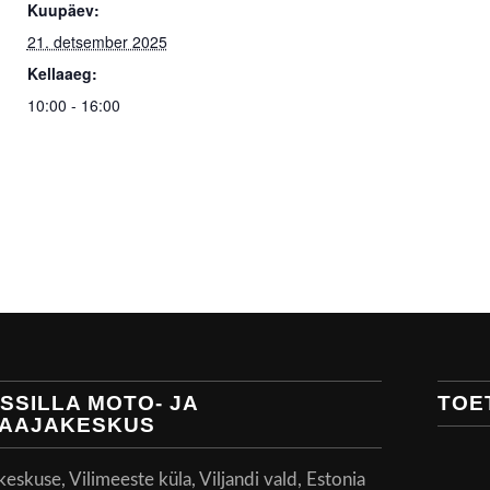
Kuupäev:
21. detsember 2025
Kellaaeg:
10:00 - 16:00
SSILLA MOTO- JA
TOE
AAJAKESKUS
skuse, Vilimeeste küla, Viljandi vald, Estonia