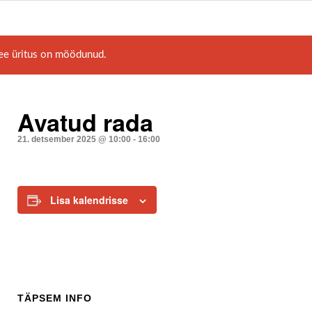
ee üritus on möödunud.
Avatud rada
21. detsember 2025 @ 10:00
-
16:00
Lisa kalendrisse
TÄPSEM INFO