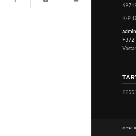
6971
K-P 1
admin
+372 
Vasta
TAR
EE55
© 2023 