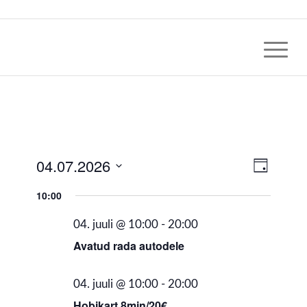
Views
04.07.2026
Event
Päeva
Views
Navig
vaade
Select
Naviga
10:00
date.
04. juuli @ 10:00
-
20:00
Avatud rada autodele
04. juuli @ 10:00
-
20:00
Hobikart 8min/20€