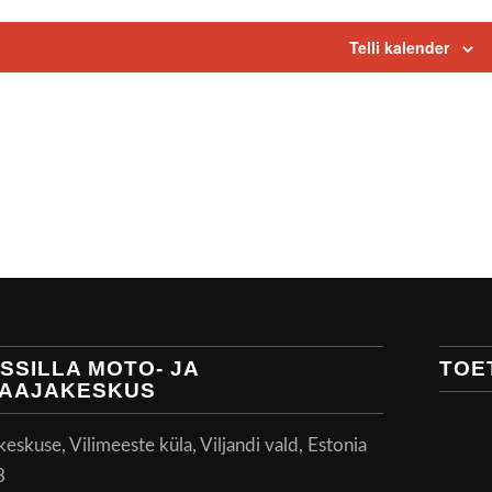
Telli kalender
SSILLA MOTO- JA
TOE
AAJAKESKUS
skuse, Vilimeeste küla, Viljandi vald, Estonia
8