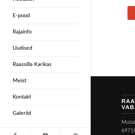
E-pood
Rajainfo
Uudised
Raassilla Karikas
Meist
Kontakt
RAA
VAB
Galeriid
Motoke
6971