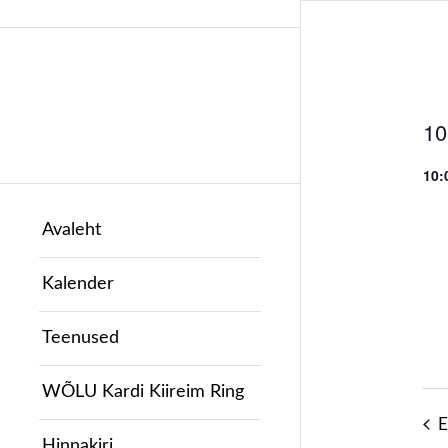
10
Sel
10:
dat
Avaleht
Kalender
Teenused
WÕLU Kardi Kiireim Ring
E
Hinnakiri