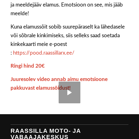
ja meeldejääv elamus. Emotsioon on see, mis jääb
meelde!
Kuna elamussõit sobib suurepäraselt ka lähedasele
või sõbrale kinkimiseks, siis selleks saad soetada
kinkekaarti meie e-poest
:
https://pood.raassillarx.ee/
Ringi hind 20€
Juuresolev video annab aimu emotsioone
pakkuvast elamussõidust!
RAASSILLA MOTO- JA
VABAAJAKESKUS