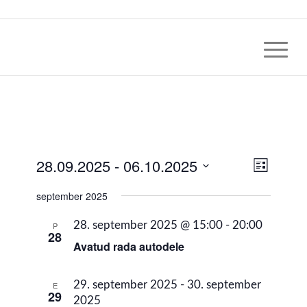
Views
28.09.2025
 - 
06.10.2025
Event
Nimekirja
Views
Navig
vaade
Select
Naviga
september 2025
date.
28. september 2025 @ 15:00
-
20:00
P
28
Avatud rada autodele
29. september 2025
-
30. september
E
29
2025