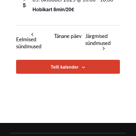
P
5
Hobikart 8min/20€
Tänane päev
Järgmised
Eelmised
sündmused
sündmused
Telli kalender