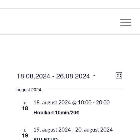
Views
18.08.2024
 - 
26.08.2024
Event
Nimekirja
Views
Navig
vaade
Select
Naviga
august 2024
date.
18. august 2024 @ 10:00
-
20:00
P
18
Hobikart 10min/20€
19. august 2024
-
20. august 2024
E
19
SULETUD